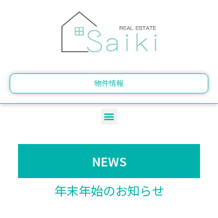
内
容
を
ス
キ
ッ
プ
物件情報
メ
ニ
ュ
ー
NEWS
年末年始のお知らせ