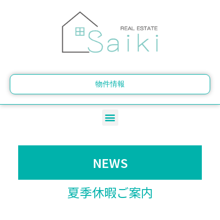
内
容
を
ス
キ
ッ
プ
物件情報
メ
ニ
ュ
ー
NEWS
夏季休暇ご案内